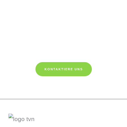
Brauchst du Hilfe bei der Auswahl der Sportart?
Unsere ausgebildeten Trainer/innen
stehen dir gerne für Fragen zur
Verfügung. Kontaktiere uns einfach und
wir helfen sehr gerne weiter.
KONTAKTIERE UNS